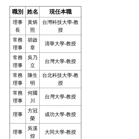
職別
姓名
現任本職
理事
黃炳
台灣科技大學-教
長
照
授
常務
胡啟
清華大學-教授
理事
章
常務
吳乃
台灣大學-教授
理事
立
常務
陳生
台北科技大學-教
理事
明
授
常務
何國
台灣大學-教授
理事
川
方冠
理事
成功大學-教授
榮
吳溪
理事
大同大學-教授
煌