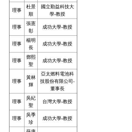
杜景
國立勤益科技大
理事
順
學-教授
張憲
理事
成功大學-教授
彰
楊明
理事
成功大學-教授
長
鄧熙
理事
成功大學-教授
聖
亞太燃料電池科
黃林
理事
技股份有限公司-
輝
董事長
吳紀
理事
台灣大學-教授
聖
吳季
理事
成功大學-教授
珍
薛康