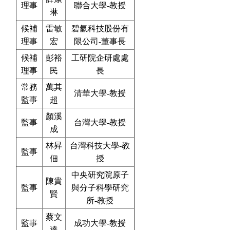
理事
聯合大學-教授
琳
候補
雷敏
碧氫科技股份有
理事
宏
限公司-董事長
候補
彭裕
工研院企研處處
理事
民
長
常務
萬其
清華大學-教授
監事
超
顏溪
監事
台灣大學-教授
成
林昇
台灣科技大學-教
監事
佃
授
中央研究院原子
陳貴
監事
與分子科學研究
賢
所-教授
蔡文
監事
成功大學-教授
達