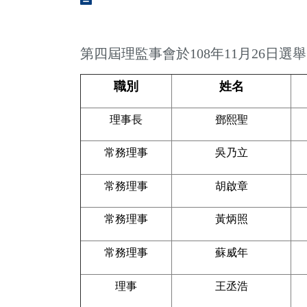
第四屆理監事會於108年11月26日選
職別
姓名
理事長
鄧熙聖
常務理事
吳乃立
常務理事
胡啟章
常務理事
黃炳照
常務理事
蘇威年
理事
王丞浩