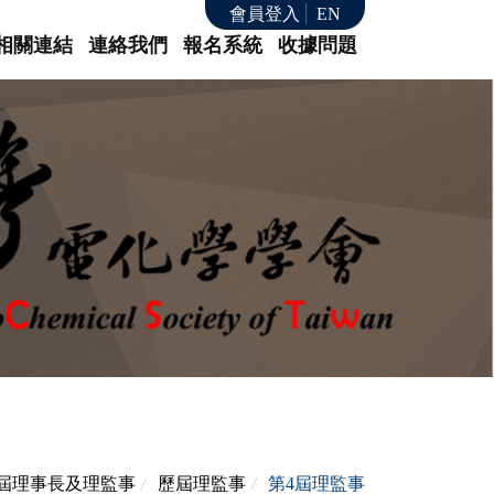
會員登入
EN
相關連結
連絡我們
報名系統
收據問題
屆理事長及理監事
/
歷屆理監事
/
第4屆理監事