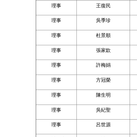
理事
王復民
理事
吳季珍
理事
杜景順
理事
張家欽
理事
許梅娟
理事
方冠榮
理事
陳生明
理事
吳紀聖
理事
呂世源