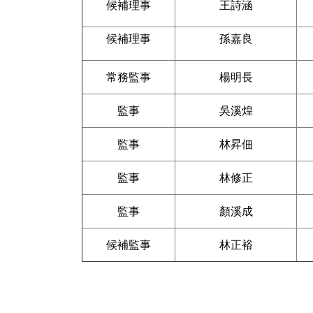
候補理事
王詩涵
候補理事
孫嘉良
常務監事
楊明長
監事
吳溪煌
監事
林昇佃
監事
林修正
監事
顏溪成
候補監事
林正裕