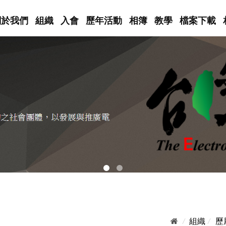
關於我們
組織
入會
歷年活動
相簿
教學
檔案下載
/
組織
/
歷