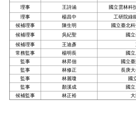
理事
王詩涵
國立雲林科
理事
楊昌中
工研院綠
候補理事
陳生明
國立臺北科
候補理事
吳紀聖
國立
候補理事
王迪彥
常務監事
楊明長
國立
監事
林昇佃
國立臺
監事
林修正
長庚大
監事
林麗瓊
國
監事
顏溪成
國立
候補監事
林正裕
大