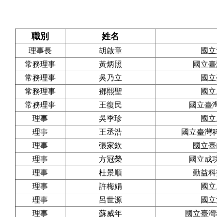
職別
姓名
理事長
胡啟章
國立
常務理事
黃炳照
國立臺
常務理事
吳乃立
國立
常務理事
鄧熙聖
國立
常務理事
王復民
國立臺
理事
吳季珍
國立
理事
王丞浩
國立臺灣
理事
張家欽
國立臺
理事
方冠榮
國立成
理事
杜景順
勤益科
理事
許梅娟
國立
理事
呂世源
國立
理事
蘇威年
國立臺灣