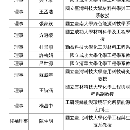
理事
吳季珍
國立成功大學化學工程學系
國立臺灣科技大學材料科學與
理事
王丞浩
系教授
理事
張家欽
國立臺南大學綠色能源科技學
國立成功大學材料科學及工程
理事
方冠榮
授
理事
杜景順
勤益科技大學化工與材料工程
理事
許梅娟
國立成功大學化學工程學系
理事
呂世源
國立清華大學化學工程學系
國立臺灣科技大學應用科技研
理事
蘇威年
教授
國立雲林科技大學化學工程與
理事
王詩涵
程系副教授
工研院綠能與環境研究所新能
理事
楊昌中
組博士
國立臺北科技大學化學工程與
候補理事
陳生明
技系教授