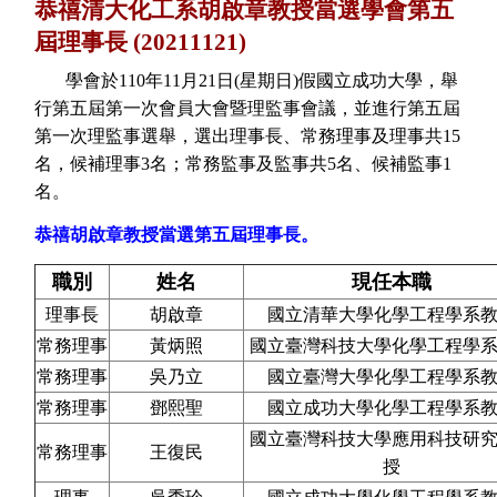
恭禧清大化工系胡啟章教授當選學會第五
屆理事長 (20211121)
學會於110年11月21日(星期日)假國立成功大學，
舉
行第五
屆第一次會員大會暨理監事會議，
並進行第五
屆
第一次理監事選舉，
選出理事長、常務理事及理事共15
名，候補理事3名；
常務監事及監事共5名、候補監事1
名。
恭禧胡啟章教授當選第五屆理事長
。
職別
姓名
現任本職
理事長
胡啟章
國立清華大學化學工程學系
常務理事
黃炳照
國立臺灣科技大學化學工程學
常務理事
吳乃立
國立臺灣大學化學工程學系
常務理事
鄧熙聖
國立成功大學化學工程學系
國立臺灣科技大學應用科技研
常務理事
王復民
授